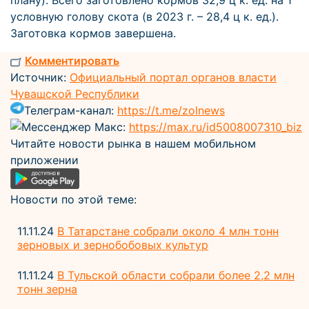
плану). Всего заготовлено кормов 32,9 ц к. ед. на 1
условную голову скота (в 2023 г. – 28,4 ц к. ед.).
Заготовка кормов завершена.
Комментировать
Источник:
Официальный портал органов власти
Чувашской Республики
Телеграм-канал:
https://t.me/zolnews
Мессенджер Макс:
https://max.ru/id5008007310_biz
Читайте новости рынка в нашем мобильном
приложении
Новости по этой теме:
11.11.24
В Татарстане собрали около 4 млн тонн
зерновых и зернобобовых культур
11.11.24
В Тульской области собрали более 2,2 млн
тонн зерна