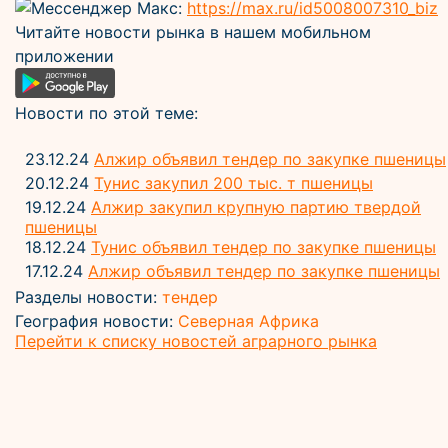
Мессенджер Макс:
https://max.ru/id5008007310_biz
Читайте новости рынка в нашем мобильном
приложении
Новости по этой теме:
23.12.24
Алжир объявил тендер по закупке пшеницы
20.12.24
Тунис закупил 200 тыс. т пшеницы
19.12.24
Алжир закупил крупную партию твердой
пшеницы
18.12.24
Тунис объявил тендер по закупке пшеницы
17.12.24
Алжир объявил тендер по закупке пшеницы
Разделы новости:
тендер
География новости:
Северная Африка
Перейти к списку новостей аграрного рынка