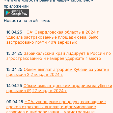
Читайте новости рынка в нашем мобильном
приложении
Новости по этой теме:
16.04.25
НСА: Свердловская область в 2024 г.
удвоила застрахованные площади сева, было
застраховано почти 40% зерновых
15.04.25
Забайкальский край лидирует в России по
агрострахованию и намерен удержать 1 место
15.04.25
Объем выплат аграриям Кубани за убытки
превысил 2,2 млрд в 2024 г.
14.04.25
Объем выплат донским аграриям за убытки
превысил ₽1,27 млрд в 2024 г.
09.04.25
НСА: упрощение процедур, сокращение
сроков страховых выплат, информирование
аграриев и цифровизация – магистральные