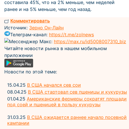
составила 45%, что на 2% меньше, чем неделей
ранее и на 5% меньше, чем год назад.
Комментировать
Источник:
Зерно Он-Лайн
Телеграм-канал:
https://t.me/zolnews
Мессенджер Макс:
https://max.ru/id5008007310_biz
Читайте новости рынка в нашем мобильном
приложении
Новости по этой теме:
15.04.25
В США начался сев сои
08.04.25
В США стартовал сев пшеницы и кукурузы
01.04.25
Американские фермеры сократят площади
под соей и пшеницей в пользу кукурузы
31.03.25
В США ожидается раннее начало посевной
кампании