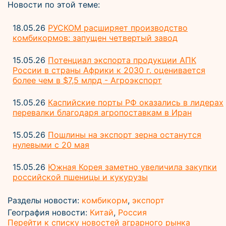
Новости по этой теме:
18.05.26
РУСКОМ расширяет производство
комбикормов: запущен четвертый завод
15.05.26
Потенциал экспорта продукции АПК
России в страны Африки к 2030 г. оценивается
более чем в $7,5 млрд - Агроэкспорт
15.05.26
Каспийские порты РФ оказались в лидерах
перевалки благодаря агропоставкам в Иран
15.05.26
Пошлины на экспорт зерна останутся
нулевыми с 20 мая
15.05.26
Южная Корея заметно увеличила закупки
российской пшеницы и кукурузы
Разделы новости:
комбикорм
,
экспорт
География новости:
Китай
,
Россия
Перейти к списку новостей аграрного рынка