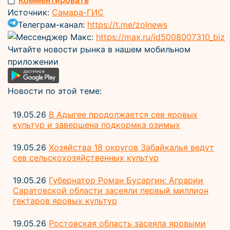
Комментировать
Источник:
Самара-ГИС
Телеграм-канал:
https://t.me/zolnews
Мессенджер Макс:
https://max.ru/id5008007310_biz
Читайте новости рынка в нашем мобильном
приложении
Новости по этой теме:
19.05.26
В Адыгее продолжается сев яровых
культур и завершена подкормка озимых
19.05.26
Хозяйства 18 округов Забайкалья ведут
сев сельскохозяйственных культур
19.05.26
Губернатор Роман Бусаргин: Аграрии
Саратовской области засеяли первый миллион
гектаров яровых культур
19.05.26
Ростовская область засеяла яровыми