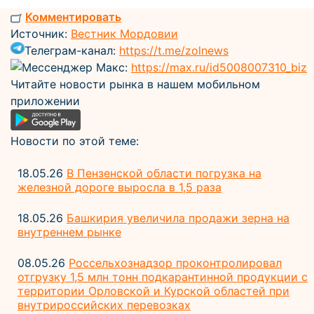
Комментировать
Источник:
Вестник Мордовии
Телеграм-канал:
https://t.me/zolnews
Мессенджер Макс:
https://max.ru/id5008007310_biz
Читайте новости рынка в нашем мобильном
приложении
Новости по этой теме:
18.05.26
В Пензенской области погрузка на
железной дороге выросла в 1,5 раза
18.05.26
Башкирия увеличила продажи зерна на
внутреннем рынке
08.05.26
Россельхознадзор проконтролировал
отгрузку 1,5 млн тонн подкарантинной продукции с
территории Орловской и Курской областей при
внутрироссийских перевозках