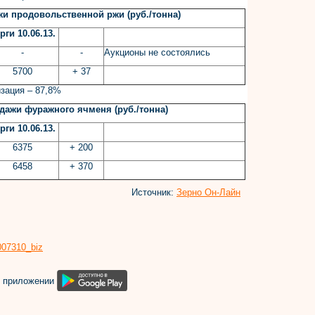
и продовольственной ржи (руб./тонна)
рги 10.06.13.
-
-
Аукционы не состоялись
5700
+ 37
изация – 87,8%
ажи фуражного ячменя (руб./тонна)
рги 10.06.13.
6375
+ 200
6458
+ 370
Источник:
Зерно Он-Лайн
8007310_biz
м приложении