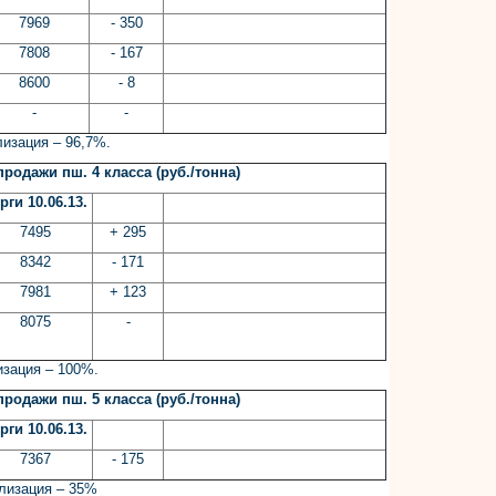
7969
- 350
7808
- 167
8600
- 8
-
-
изация – 96,7%.
родажи пш. 4 класса (руб./тонна)
рги 10.06.13.
7495
+ 295
8342
- 171
7981
+ 123
8075
-
изация – 100%.
родажи пш. 5 класса (руб./тонна)
рги 10.06.13.
7367
- 175
ализация – 35%