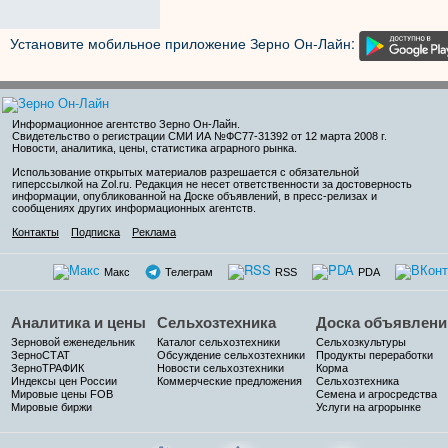
Установите мобильное приложение Зерно Он-Лайн:
Информационное агентство Зерно Он-Лайн
.
Свидетельство о регистрации СМИ ИА №ФС77-31392 от 12 марта 2008 г.
Новости, аналитика, цены, статистика аграрного рынка.
Использование открытых материалов разрешается с обязательной
гиперссылкой на Zol.ru. Редакция не несет ответственности за достоверность
информации, опубликованной на Доске объявлений, в пресс-релизах и
сообщениях других информационных агентств.
Контакты
Подписка
Реклама
Макс
Телеграм
RSS
PDA
Аналитика и цены
Сельхозтехника
Доска объявлени
Зерновой еженедельник
Каталог сельхозтехники
Сельхозкультуры
ЗерноСТАТ
Обсуждение сельхозтехники
Продукты переработки
ЗерноТРАФИК
Новости сельхозтехники
Корма
Индексы цен России
Коммерческие предложения
Сельхозтехника
Мировые цены FOB
Семена и агросредства
Мировые биржи
Услуги на агрорынке