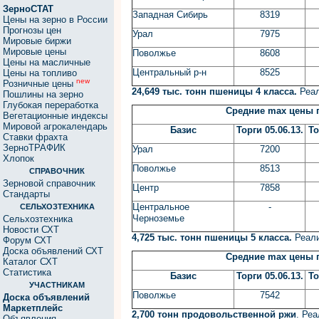
ЗерноСТАТ
Западная Сибирь
8319
Цены на зерно в России
Прогнозы цен
Урал
7975
Мировые биржи
Мировые цены
Поволжье
8608
Цены на масличные
Центральный р-н
8525
Цены на топливо
new
Розничные цены
24,649 тыс. тонн пшеницы 4 класса.
Реал
Пошлины на зерно
Глубокая переработка
Средние
max
цены п
Вегетационные индексы
Мировой агрокалендарь
Базис
Торги 05.06.13.
То
Ставки фрахта
ЗерноТРАФИК
Урал
7200
Хлопок
Поволжье
8513
СПРАВОЧНИК
Зерновой справочник
Центр
7858
Стандарты
Центральное
-
СЕЛЬХОЗТЕХНИКА
Черноземье
Сельхозтехника
Новости СХТ
4,725 тыс. тонн пшеницы 5 класса.
Реал
Форум СХТ
Доска объявлений СХТ
Средние
max
цены п
Каталог СХТ
Статистика
Базис
Торги 05.06.13.
То
УЧАСТНИКАМ
Поволжье
7542
Доска объявлений
Маркетплейс
2,700 тонн продовольственной ржи
. Ре
Объявления