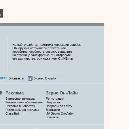
На сайте работает система коррекции ошибок.
Обнаружив неточность в тексте или
неработоспособность ссылки, выделите
на странице этот фрагмент и отправьте
его администратору нажатием
Ctrl
+
Enter
.
ВКонтакте
Бизнес Онлайн
й
Реклама
Зерно Он-Лайн
Баннерная реклама
Регистрация
Контекстные объявления
Подписка
Реклама в новостях
Вопросы по сайту
Региональная реклама
Выставки
Classified
ИА Зерно Он-Лайн
Контакты