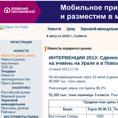
Новости
Цены
Зерновой еженедельни
8 августа 2026 г., Суббота
РЕГИСТРАЦИЯ
Новости аграрного рынка
НОВОСТИ
Новости рынка зерна
ИНТЕРВЕНЦИИ 2013: Сдвоенн
Новости рынка
на ячмень на Урале и в Пов
масличных
ТОП 20
10 июня 2013 17:26
Тендеры
Новости
На интервенционные торги 10 июня (сдвое
законодательства
89,899 тыс. тонн зерна.
Пресс-релизы
АНАЛИТИКА
Реализация зерна составила 86,2%.
Российский рынок
51,165 тыс. тонн пшеницы 3 класса
. Реа
Мировой рынок
Зерновой
Средние
max
цены п
еженедельник
Прогнозы урожая
Базис
Торги 05.06.13.
То
Рейтинги
Восточная Сибирь
7600
ИНСТРУМЕНТЫ РЫНКА