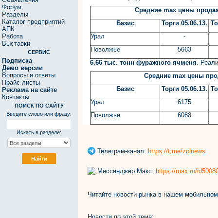
Форум
Средние
max
цены продаж
Разделы
Каталог предприятий
Базис
Торги 05.06.13.
То
АПК
Работа
Урал
-
Выставки
Поволжье
5663
СЕРВИС
Подписка
6,66 тыс. тонн фуражного ячменя
. Реал
Демо версии
Вопросы и ответы
Средние
max
цены прод
Прайс-листы
Базис
Торги 05.06.13.
То
Реклама на сайте
Контакты
Урал
6175
ПОИСК ПО САЙТУ
Введите слово или фразу:
Поволжье
6088
Искать в разделе:
Телеграм-канал:
https://t.me/zolnews
Мессенджер Макс:
https://max.ru/id500
Читайте новости рынка в нашем мобильно
Новости по этой теме: