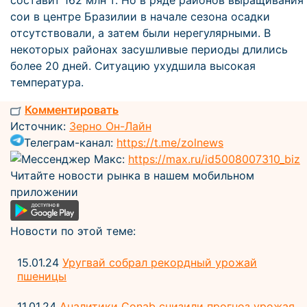
составит 162 млн т. Но в ряде районов выращивания
сои в центре Бразилии в начале сезона осадки
отсутствовали, а затем были нерегулярными. В
некоторых районах засушливые периоды длились
более 20 дней. Ситуацию ухудшила высокая
температура.
Комментировать
Источник:
Зерно Он-Лайн
Телеграм-канал:
https://t.me/zolnews
Мессенджер Макс:
https://max.ru/id5008007310_biz
Читайте новости рынка в нашем мобильном
приложении
Новости по этой теме:
15.01.24
Уругвай собрал рекордный урожай
пшеницы
11.01.24
Аналитики Conab снизили прогноз урожая