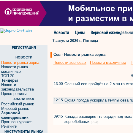
Новости
Цены
Зерновой еженедельни
7 августа 2026 г., Пятница
РЕГИСТРАЦИЯ
Сев - Новости рынка зерна
НОВОСТИ
Новости рынка зерна
Новости зерновых
Новости масличных
Н
Новости рынка
масличных
ТОП 20
5
Тендеры
13:00
Осенний сев пройдёт на 2 млн га ст
Новости
законодательства
Пресс-релизы
АНАЛИТИКА
12:15
Сухая погода ускорила темпы сева 
Российский рынок
Мировой рынок
Зерновой
09:45
Канада расширяет площади под масл
еженедельник
зернобобовых
Прогнозы урожая
(994)
Рейтинги
ИНСТРУМЕНТЫ РЫНКА