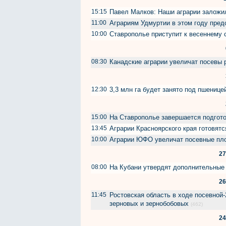
15:15
Павел Малков: Наши аграрии заложи
11:00
Аграриям Удмуртии в этом году пред
10:00
Ставрополье приступит к весеннему 
08:30
Канадские аграрии увеличат посевы 
12:30
3,3 млн га будет занято под пшениц
15:00
На Ставрополье завершается подгот
13:45
Аграрии Красноярского края готовятс
10:00
Аграрии ЮФО увеличат посевные пло
27
08:00
На Кубани утвердят дополнительные
26
11:45
Ростовская область в ходе посевной
зерновых и зернобобовых
(462)
24