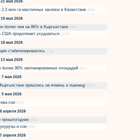
21 мая 2026
и 2,3 млн га масличных засеяно в Казахстане
(809)
19 мая 2026
ен более чем на 86% в Кыргызстане
(699)
 в США продолжает ухудшаться
(2436)
18 мая 2026
нции стабилизировалось
(736)
13 мая 2026
же более 90% запланированных площадей
(682)
7 мая 2026
Кыргызстане пришлись на ячмень и пшеницу
(856)
5 мая 2026
сева сои
(790)
8 апреля 2026
же прошлогодних
(764)
укурузы и сои
(675)
7 апреля 2026