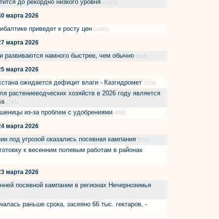
ится до рекордно низкого уровня
(1025)
30 марта 2026
рибалтике приведет к росту цен
(1055)
27 марта 2026
и развиваются намного быстрее, чем обычно
(668)
25 марта 2026
хстана ожидается дефицит влаги - Казгидромет
(720)
ля растениеводческих хозяйств в 2026 году является
ва
(797)
пшеницы из-за проблем с удобрениями
(958)
24 марта 2026
нии под угрозой оказались посевная кампания
(756)
готовку к весенним полевым работам в районах
23 марта 2026
енней посевной кампании в регионах Нечерноземья
алась раньше срока, засеяно 66 тыс. гектаров, -