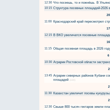
12:30
Что посеешь, то и пожнёшь. В Ульяно
10:15
Структура посевных площадей-2026 
20
11:00
Краснодарский край пересмотрел ст
17
12:15
В ВКО увеличатся посевные площади
16
11:15
Общая посевная площадь в 2026 году
6
10:30
Аграрии Ростовской области застра
2
13:45
Аграрии северных районов Кубани со
площадей
(448)
2
11:30
Казахстан увеличит посевы кукурузы
2
12:30
Свыше 800 тысяч гектаров земли пл