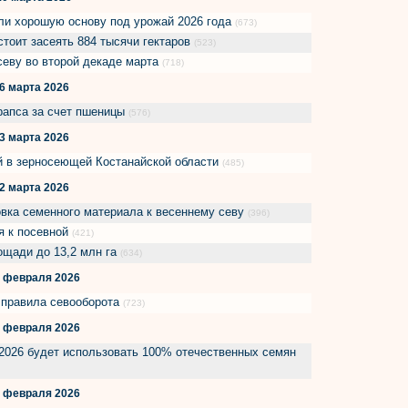
ли хорошую основу под урожай 2026 года
(673)
стоит засеять 884 тысячи гектаров
(523)
севу во второй декаде марта
(718)
6 марта 2026
рапса за счет пшеницы
(576)
3 марта 2026
ей в зерносеющей Костанайской области
(485)
2 марта 2026
овка семенного материала к весеннему севу
(396)
я к посевной
(421)
щади до 13,2 млн га
(634)
 февраля 2026
 правила севооборота
(723)
 февраля 2026
-2026 будет использовать 100% отечественных семян
 февраля 2026