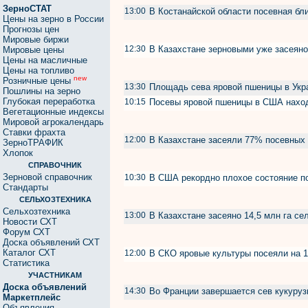
ЗерноСТАТ
13:00
В Костанайской области посевная бл
Цены на зерно в России
Прогнозы цен
Мировые биржи
12:30
В Казахстане зерновыми уже засеяно
Мировые цены
Цены на масличные
Цены на топливо
new
Розничные цены
13:30
Площадь сева яровой пшеницы в Укр
Пошлины на зерно
Глубокая переработка
10:15
Посевы яровой пшеницы в США наход
Вегетационные индексы
Мировой агрокалендарь
Ставки фрахта
12:00
В Казахстане засеяли 77% посевны
ЗерноТРАФИК
Хлопок
СПРАВОЧНИК
Зерновой справочник
10:30
В США рекордно плохое состояние п
Стандарты
СЕЛЬХОЗТЕХНИКА
Сельхозтехника
13:00
В Казахстане засеяно 14,5 млн га с
Новости СХТ
Форум СХТ
Доска объявлений СХТ
Каталог СХТ
12:00
В СКО яровые культуры посеяли на 1
Статистика
УЧАСТНИКАМ
Доска объявлений
14:30
Во Франции завершается сев кукуру
Маркетплейс
Объявления