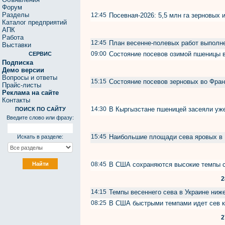
Форум
Разделы
12:45
Посевная-2026: 5,5 млн га зерновых 
Каталог предприятий
АПК
Работа
12:45
План весенне-полевых работ выполн
Выставки
09:00
Состояние посевов озимой пшеницы
СЕРВИС
Подписка
Демо версии
Вопросы и ответы
15:15
Состояние посевов зерновых во Фра
Прайс-листы
Реклама на сайте
Контакты
14:30
В Кыргызстане пшеницей засеяли у
ПОИСК ПО САЙТУ
Введите слово или фразу:
15:45
Наибольшие площади сева яровых в 
Искать в разделе:
08:45
В США сохраняются высокие темпы 
2
14:15
Темпы весеннего сева в Украине ни
08:25
В США быстрыми темпами идет сев к
2