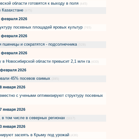
вской области готовятся к выходу в поля
(445)
в Казахстане
(975)
 февраля 2026
руктуру посевных площадей яровых культур
(765)
 февраля 2026
 пшеницы и сократятся - подсолнечника
(528)
 февраля 2026
 в Новосибирской области превысит 2,1 млн га
(433)
 февраля 2026
ховали 45% посевов озимых
(395)
8 января 2026
вместно с учеными оптимизируют структуру посевных
7 января 2026
, в том числе в северных регионах
(1117)
3 января 2026
анируют засеять в Крыму под урожай
(436)