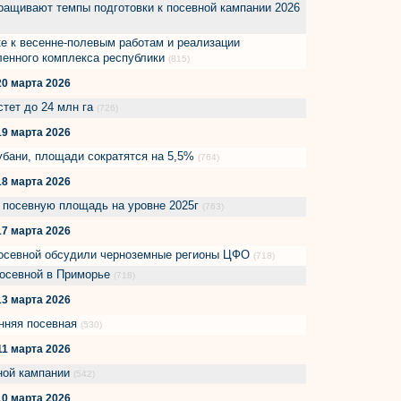
ращивают темпы подготовки к посевной кампании 2026
е к весенне-полевым работам и реализации
ленного комплекса республики
(815)
20 марта 2026
тет до 24 млн га
(726)
19 марта 2026
убани, площади сократятся на 5,5%
(764)
18 марта 2026
т посевную площадь на уровне 2025г
(763)
17 марта 2026
посевной обсудили черноземные регионы ЦФО
(718)
 посевной в Приморье
(718)
13 марта 2026
енняя посевная
(530)
11 марта 2026
вной кампании
(542)
10 марта 2026