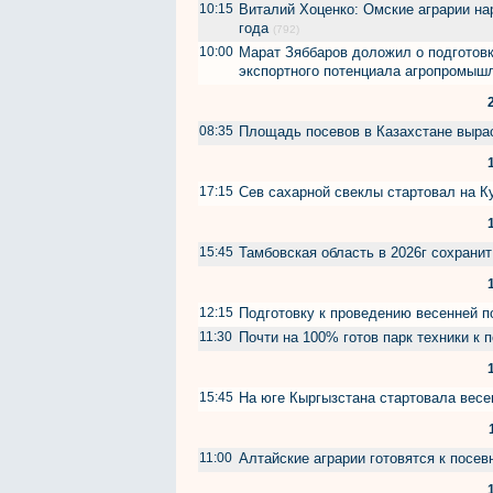
10:15
Виталий Хоценко: Омские аграрии на
года
(792)
10:00
Марат Зяббаров доложил о подготовк
экспортного потенциала агропромыш
08:35
Площадь посевов в Казахстане вырас
17:15
Сев сахарной свеклы стартовал на К
15:45
Тамбовская область в 2026г сохрани
12:15
Подготовку к проведению весенней 
11:30
Почти на 100% готов парк техники к
15:45
На юге Кыргызстана стартовала вес
11:00
Алтайские аграрии готовятся к посе