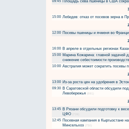
09:45
Площадь сева пшеницы в США сократ
15:00
Лебедев: отказ от посевов зерна в П
12:00
Посевы пшеницы и ячменя во Франци
16:00
В апреле в отдельных регионах Каза
15:00
Марина Кожарина: главной задачей д
снижение себестоимости производст
10:00
Австралия может сократить посевы 
13:00
Из-за роста цен на удобрения в Эсто
09:30
В Саратовской области обсудили под
Левобережья
(691)
13:45
В Рязани обсудили подготовку к вес
ЦФО
(739)
12:45
Посевная кампания в Кыргызстане нач
Минсельхоз
(750)