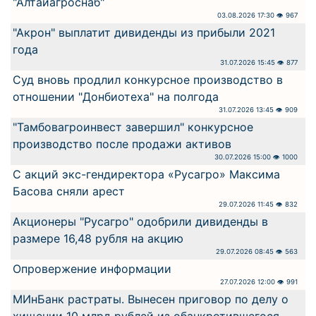
"Алтайагроснаб"
03.08.2026 17:30 👁 967
"Акрон" выплатит дивиденды из прибыли 2021
года
31.07.2026 15:45 👁 877
Суд вновь продлил конкурсное производство в
отношении "Донбиотеха" на полгода
31.07.2026 13:45 👁 909
"Тамбовагроинвест завершил" конкурсное
производство после продажи активов
30.07.2026 15:00 👁 1000
С акций экс-гендиректора «Русагро» Максима
Басова сняли арест
29.07.2026 11:45 👁 832
Акционеры "Русагро" одобрили дивиденды в
размере 16,48 рубля на акцию
29.07.2026 08:45 👁 563
Опровержение информации
27.07.2026 12:00 👁 991
МИнБанк растраты. Вынесен приговор по делу о