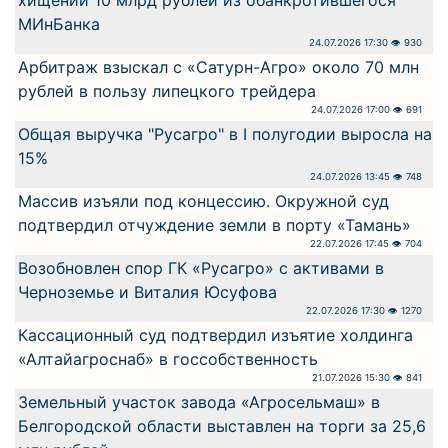
хищении 10 млрд рублей из обанкротившегося
МИнБанка
24.07.2026 17:30 👁 930
Арбитраж взыскал с «Сатурн-Агро» около 70 млн
рублей в пользу липецкого трейдера
24.07.2026 17:00 👁 691
Общая выручка "Русагро" в I полугодии выросла на
15%
24.07.2026 13:45 👁 748
Массив изъяли под концессию. Окружной суд
подтвердил отчуждение земли в порту «Тамань»
22.07.2026 17:45 👁 704
Возобновлен спор ГК «Русагро» с активами в
Черноземье и Виталия Юсуфова
22.07.2026 17:30 👁 1270
Кассационный суд подтвердил изъятие холдинга
«Алтайагроснаб» в госсобственность
21.07.2026 15:30 👁 841
Земельный участок завода «Агросельмаш» в
Белгородской области выставлен на торги за 25,6