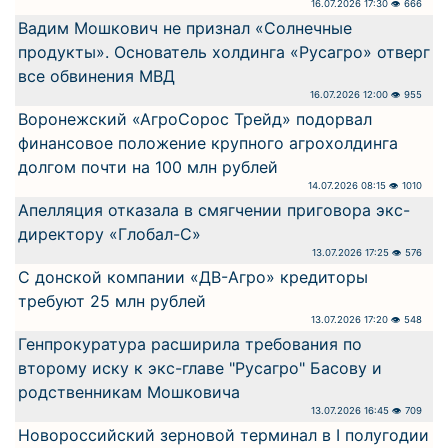
16.07.2026 17:30 👁 666
Вадим Мошкович не признал «Солнечные
продукты». Основатель холдинга «Русагро» отверг
все обвинения МВД
16.07.2026 12:00 👁 955
Воронежский «АгроСорос Трейд» подорвал
финансовое положение крупного агрохолдинга
долгом почти на 100 млн рублей
14.07.2026 08:15 👁 1010
Апелляция отказала в смягчении приговора экс-
директору «Глобал-С»
13.07.2026 17:25 👁 576
С донской компании «ДВ-Агро» кредиторы
требуют 25 млн рублей
13.07.2026 17:20 👁 548
Генпрокуратура расширила требования по
второму иску к экс-главе "Русагро" Басову и
родственникам Мошковича
13.07.2026 16:45 👁 709
Новороссийский зерновой терминал в I полугодии