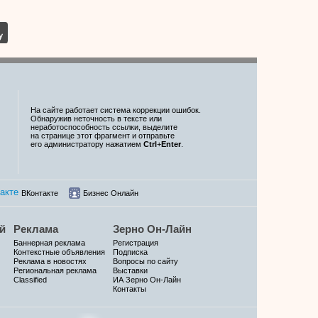
На сайте работает система коррекции ошибок.
Обнаружив неточность в тексте или
неработоспособность ссылки, выделите
на странице этот фрагмент и отправьте
его администратору нажатием
Ctrl
+
Enter
.
ВКонтакте
Бизнес Онлайн
й
Реклама
Зерно Он-Лайн
Баннерная реклама
Регистрация
Контекстные объявления
Подписка
Реклама в новостях
Вопросы по сайту
Региональная реклама
Выставки
Classified
ИА Зерно Он-Лайн
Контакты