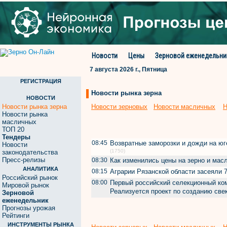
Новости
Цены
Зерновой еженедельни
7 августа 2026 г., Пятница
РЕГИСТРАЦИЯ
Новости рынка зерна
НОВОСТИ
Новости рынка зерна
Новости зерновых
Новости масличных
Н
Новости рынка
масличных
ТОП 20
Тендеры
08:45
Возвратные заморозки и дожди на ю
Новости
(1750)
законодательства
Пресс-релизы
08:30
Как изменились цены на зерно и ма
АНАЛИТИКА
08:15
Аграрии Рязанской области засеяли
Российский рынок
08:00
Первый российский селекционный ком
Мировой рынок
Реализуется проект по созданию св
Зерновой
еженедельник
Прогнозы урожая
Рейтинги
ИНСТРУМЕНТЫ РЫНКА