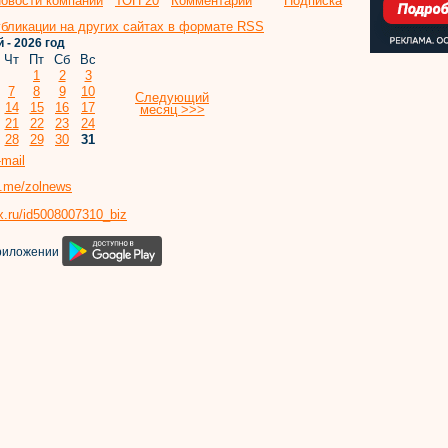
овости компаний
ТОП 20
Комментарии
Подписка
бликации на других сайтах в формате RSS
 - 2026 год
Чт
Пт
Сб
Вс
1
2
3
7
8
9
10
Следующий
14
15
16
17
месяц >>>
21
22
23
24
28
29
30
31
mail
/t.me/zolnews
x.ru/id5008007310_biz
приложении