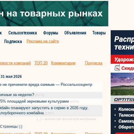
к
Сельхозтехника
Форумы
Объявления
Товары
Реклама на сайте
Подписка
овости компаний
ТОП 20
Комментарии
Подписка
31 мая 2026
ге не причинили вреда озимым — Россельхозцентр
сличные за неделю?
(5272)
 75% площадей зерновыми культурами
(2275)
байн планируют запустить в серию в 2026 году.
еклоуборочного комбайна
(1387)
(...) – количество просмотров материала
Страницы: | |