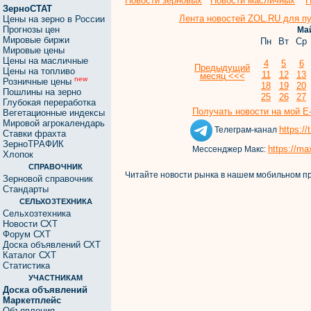
Новости зерновых
Новости масличных
Н
ЗерноСТАТ
Лента новостей ZOL.RU для пу
Цены на зерно в России
Прогнозы цен
Май
Мировые биржи
Пн
Вт
Ср
Мировые цены
Цены на масличные
4
5
6
Предыдущий
Цены на топливо
11
12
13
месяц <<<
new
Розничные цены
18
19
20
Пошлины на зерно
25
26
27
Глубокая переработка
Получать новости на мой E-
Вегетационные индексы
Мировой агрокалендарь
https:/
Телеграм-канал
Ставки фрахта
ЗерноТРАФИК
https://ma
Мессенджер Макс:
Хлопок
СПРАВОЧНИК
Читайте новости рынка в нашем мобильном 
Зерновой справочник
Стандарты
СЕЛЬХОЗТЕХНИКА
Сельхозтехника
Новости СХТ
Форум СХТ
Доска объявлений СХТ
Каталог СХТ
Статистика
УЧАСТНИКАМ
Доска объявлений
Маркетплейс
Объявления