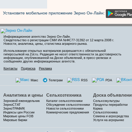
Установите мобильное приложение Зерно Он-Лайн:
Информационное агентство Зерно Он-Лайн
.
Свидетельство о регистрации СМИ ИА №ФС77-31392 от 12 марта 2008 г.
Новости, аналитика, цены, статистика аграрного рынка.
Использование открытых материалов разрешается с обязательной
гиперссылкой на Zol.ru. Редакция не несет ответственности за достоверность
информации, опубликованной на Доске объявлений, в пресс-релизах и
сообщениях других информационных агентств.
Контакты
Подписка
Реклама
Макс
Телеграм
RSS
PDA
Аналитика и цены
Сельхозтехника
Доска объявлени
Зерновой еженедельник
Каталог сельхозтехники
Сельхозкультуры
ЗерноСТАТ
Обсуждение сельхозтехники
Продукты переработки
ЗерноТРАФИК
Новости сельхозтехники
Корма
Индексы цен России
Коммерческие предложения
Сельхозтехника
Мировые цены FOB
Семена и агросредства
Мировые биржи
Услуги на агрорынке